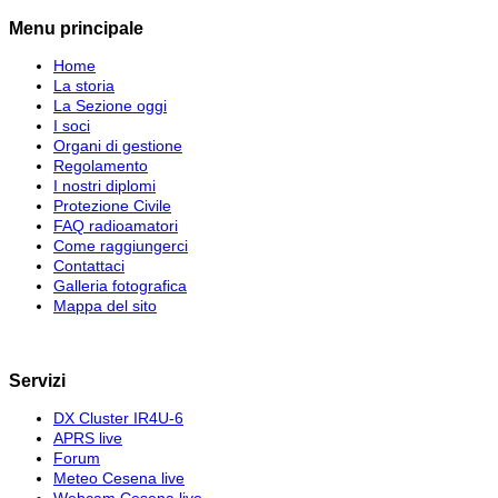
Menu principale
Home
La storia
La Sezione oggi
I soci
Organi di gestione
Regolamento
I nostri diplomi
Protezione Civile
FAQ radioamatori
Come raggiungerci
Contattaci
Galleria fotografica
Mappa del sito
Servizi
DX Cluster IR4U-6
APRS live
Forum
Meteo Cesena live
Webcam Cesena live