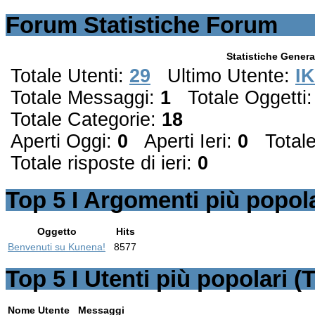
Forum Statistiche Forum
Statistiche Genera
Totale Utenti:
29
Ultimo Utente:
I
Totale Messaggi:
1
Totale Oggetti
Totale Categorie:
18
Aperti Oggi:
0
Aperti Ieri:
0
Totale 
Totale risposte di ieri:
0
Top
5
I Argomenti più popola
Oggetto
Hits
Benvenuti su Kunena!
8577
Top
5
I Utenti più popolari (
Nome Utente
Messaggi