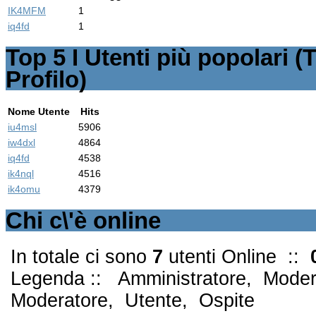
IK4MFM
1
iq4fd
1
Top
5
I Utenti più popolari (T
Profilo)
Nome Utente
Hits
iu4msl
5906
iw4dxl
4864
iq4fd
4538
ik4nql
4516
ik4omu
4379
Chi c\'è online
In totale ci sono
7
utenti Online ::
Legenda ::
Amministratore
,
Moder
Moderatore
,
Utente
,
Ospite