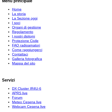
Menu principale
Home
La storia
La Sezione oggi
I soci
Organi di gestione
Regolamento
I nostri diplomi
Protezione Civile
FAQ radioamatori
Come raggiungerci
Contattaci
Galleria fotografica
Mappa del sito
Servizi
DX Cluster IR4U-6
APRS live
Forum
Meteo Cesena live
Webcam Cesena live