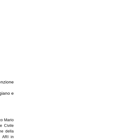
enzione
giano e
co Mario
e Civile
ne della
e ARI in