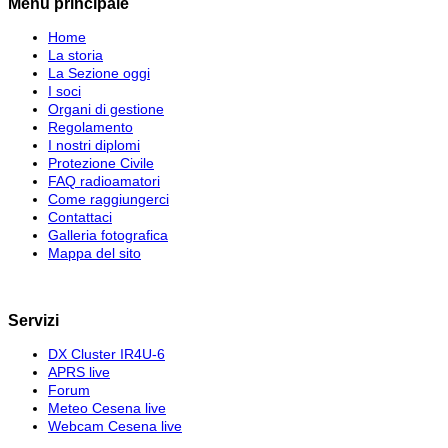
Menu principale
Home
La storia
La Sezione oggi
I soci
Organi di gestione
Regolamento
I nostri diplomi
Protezione Civile
FAQ radioamatori
Come raggiungerci
Contattaci
Galleria fotografica
Mappa del sito
Servizi
DX Cluster IR4U-6
APRS live
Forum
Meteo Cesena live
Webcam Cesena live