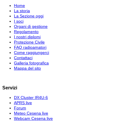
Home
La storia
La Sezione oggi
I soci
Organi di gestione
Regolamento
I nostri diplomi
Protezione Civile
FAQ radioamatori
Come raggiungerci
Contattaci
Galleria fotografica
Mappa del sito
Servizi
DX Cluster IR4U-6
APRS live
Forum
Meteo Cesena live
Webcam Cesena live